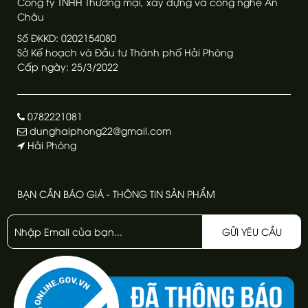
Công ty TNHH Thương mại, xây dựng và công nghệ An
Châu
Số ĐKKD: 0202154080
Sở Kế hoạch và Đầu tư Thành phố Hải Phòng
Cấp ngày: 25/3/2022
0782221081
dunghaiphong22@gmail.com
Hải Phòng
BẠN CẦN BÁO GIÁ - THÔNG TIN SẢN PHẨM
GỬI YÊU CẦU