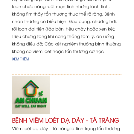
loạn chức năng ruột mạn tính nhưng lành tính,
không tìm thấy tổn thương thực thể rõ ràng. Bệnh
nhân thường có biểu hiện: Đau bụng, chướng hơi,
rối loạn đại tiện (táo bón, tiêu chảy hoặc xen kẽ);
Triệu chứng tăng khi căng thẳng tâm lý, ăn uống
không điều độ; Các xét nghiệm thường bình thường,
không có viêm loét hoặc tổn thương cơ học
XEM THÊM
BỆNH VIÊM LOÉT DẠ DÀY - TÁ TRÀNG
Viêm loét dạ dày – tá tràng là tình trạng tổn thương