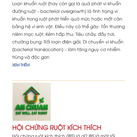
Loạn khuẩn ruột (hay còn gọi là quá phát vi khuẩn
đường ruột – bacterial overgrowth) là tình trạng vi
khuẩn trong ruột phát triển quá mức hoặc mất cân
bằng hệ vi sinh vật. Điều này có thể gây: Tổn thương
niêm mạc ruột; Kém hấp thu; Tiêu chảy, đầy hơi,
chướng bụng; Rối loạn điện giải; Di chuyển vi khuẩn
(bacterial translocation) – làm tăng nguy cơ nhiễm
trùng và độc gan
XEM THÊM
HỘI CHỨNG RUỘT KÍCH THÍCH
Hội chứng ruột kích thích (IBS) là gì? IBS là một rối