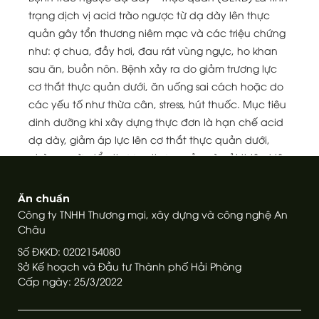
trạng dịch vị acid trào ngược từ dạ dày lên thực
quản gây tổn thương niêm mạc và các triệu chứng
như: ợ chua, đầy hơi, đau rát vùng ngực, ho khan
sau ăn, buồn nôn. Bệnh xảy ra do giảm trương lực
cơ thắt thực quản dưới, ăn uống sai cách hoặc do
các yếu tố như thừa cân, stress, hút thuốc. Mục tiêu
dinh dưỡng khi xây dựng thực đơn là hạn chế acid
dạ dày, giảm áp lực lên cơ thắt thực quản dưới,
phòng ngừa tổn thương thực quản và cải thiện triệu
chứng.
XEM THÊM
Ăn chuẩn
Công ty TNHH Thương mại, xây dựng và công nghệ An
Châu
Số ĐKKD: 0202154080
Sở Kế hoạch và Đầu tư Thành phố Hải Phòng
Cấp ngày: 25/3/2022