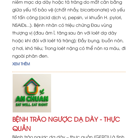
niêm mạc dạ dày hoặc tá tràng do mất cân bằng
giữa yếu tố bảo vệ (chất nhầy, bicarbonate) và yếu
tố tấn công (acid dịch vị, pepsin, vi khuẩn H. pylori,
NSAIDs...). Bệnh nhân có triệu chứng Đau vùng
thượng vị (đau âm ỉ, tăng sau ăn với loét dạ dày
hoặc khi đói với loét tá tràng); Đầy bụng, buồn nôn,
ợ hơi, khó tiêu; Trong loét nặng có thể nôn ra máu, đi
ngoài phân đen.
XEM THÊM
BỆNH TRÀO NGƯỢC DẠ DÀY - THỰC
QUẢN
Bệnh trào ngược dạ dày – thực quản (GERD) Là tình