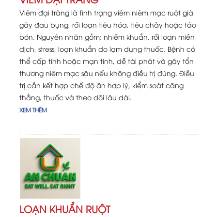
Viêm đại tràng là tình trạng viêm niêm mạc ruột già
gây đau bụng, rối loạn tiêu hóa, tiêu chảy hoặc táo
bón. Nguyên nhân gồm: nhiễm khuẩn, rối loạn miễn
dịch, stress, loạn khuẩn do lạm dụng thuốc. Bệnh có
thể cấp tính hoặc mạn tính, dễ tái phát và gây tổn
thương niêm mạc sâu nếu không điều trị đúng. Điều
trị cần kết hợp chế độ ăn hợp lý, kiểm soát căng
thẳng, thuốc và theo dõi lâu dài.
XEM THÊM
LOẠN KHUẨN RUỘT