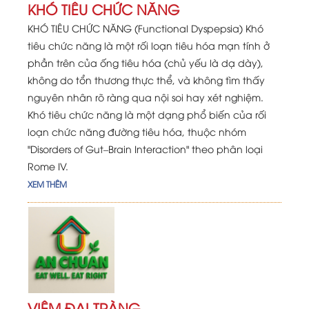
KHÓ TIÊU CHỨC NĂNG
KHÓ TIÊU CHỨC NĂNG (Functional Dyspepsia) Khó
tiêu chức năng là một rối loạn tiêu hóa mạn tính ở
phần trên của ống tiêu hóa (chủ yếu là dạ dày),
không do tổn thương thực thể, và không tìm thấy
nguyên nhân rõ ràng qua nội soi hay xét nghiệm.
Khó tiêu chức năng là một dạng phổ biến của rối
loạn chức năng đường tiêu hóa, thuộc nhóm
"Disorders of Gut–Brain Interaction" theo phân loại
Rome IV.
XEM THÊM
VIÊM ĐẠI TRÀNG