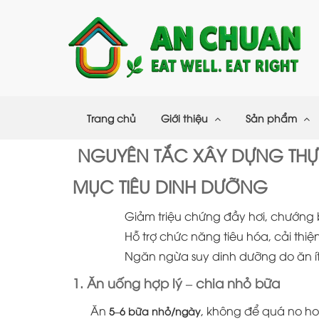
Trang chủ
Giới thiệu
Sản phẩm
NGUYÊN TẮC XÂY DỰNG THỰ
MỤC TIÊU DINH DƯỠNG
Giảm triệu chứng đầy hơi, chướng 
Hỗ trợ chức năng tiêu hóa, cải thiệ
Ngăn ngừa suy dinh dưỡng do ăn í
1. Ăn uống hợp lý – chia nhỏ bữa
Ăn
, không để quá no ho
5–6 bữa nhỏ/ngày