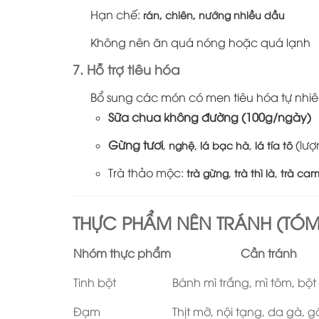
Hạn chế:
rán, chiên, nướng nhiều dầu
Không nên ăn quá nóng hoặc quá lạnh
7. Hỗ trợ tiêu hóa
Bổ sung các món có men tiêu hóa tự nhiên
Sữa chua không đường (100g/ngày)
Gừng tươi
,
,
,
(lượ
nghệ
lá bạc hà
lá tía tô
Trà thảo mộc:
,
,
trà gừng
trà thì là
trà cam
THỰC PHẨM NÊN TRÁNH (TÓM
Nhóm thực phẩm
Cần tránh
Tinh bột
Bánh mì trắng, mì tôm, bột
Đạm
Thịt mỡ, nội tạng, da gà, 