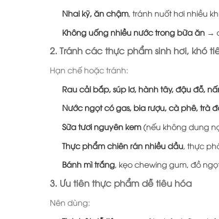
Nhai kỹ, ăn chậm
, tránh nuốt hơi nhiều 
Không uống nhiều nước trong bữa ăn
→ d
2. Tránh các thực phẩm sinh hơi, khó ti
Hạn chế hoặc tránh:
Rau cải bắp, súp lơ, hành tây, đậu đỗ, nấ
Nước ngọt có gas, bia rượu, cà phê, trà 
Sữa tươi nguyên kem
(nếu không dung nạ
Thực phẩm chiên rán nhiều dầu
, thực p
Bánh mì trắng
, kẹo chewing gum, đồ ngọ
3. Ưu tiên thực phẩm dễ tiêu hóa
Nên dùng: