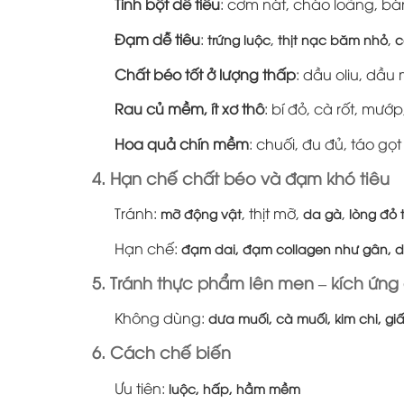
Tinh bột dễ tiêu
: cơm nát, cháo loãng, bá
Đạm dễ tiêu
:
,
,
trứng luộc
thịt nạc băm nhỏ
c
Chất béo tốt ở lượng thấp
: dầu oliu, dầu 
Rau củ mềm, ít xơ thô
: bí đỏ, cà rốt, mướ
Hoa quả chín mềm
: chuối, đu đủ, táo gọt
4. Hạn chế chất béo và đạm khó tiêu
Tránh:
, thịt mỡ,
,
mỡ động vật
da gà
lòng đỏ 
Hạn chế:
đạm dai, đạm collagen như gân, d
5. Tránh thực phẩm lên men – kích ứng
Không dùng:
dưa muối, cà muối, kim chi, g
6. Cách chế biến
Ưu tiên:
luộc, hấp, hầm mềm