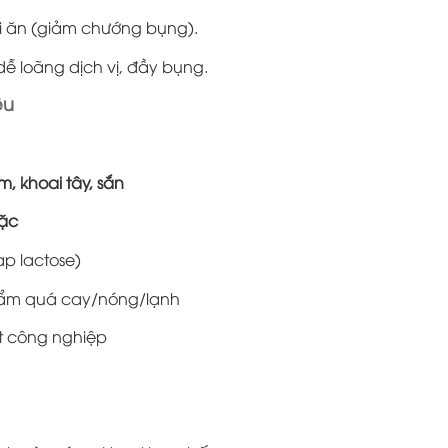
khi ăn (giảm chướng bụng).
ễ loãng dịch vị, đầy bụng.
êu
m, khoai tây, sắn
đặc
p lactose)
hẩm quá cay/nóng/lạnh
t công nghiệp