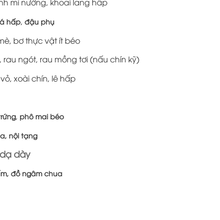
nh mì nướng, khoai lang hấp
,
á hấp
đậu phụ
mè, bơ thực vật ít béo
p, rau ngót, rau mồng tơi (nấu chín kỹ)
 vỏ, xoài chín, lê hấp
,
trứng
phô mai béo
a, nội tạng
 dạ dày
iấm, đồ ngâm chua