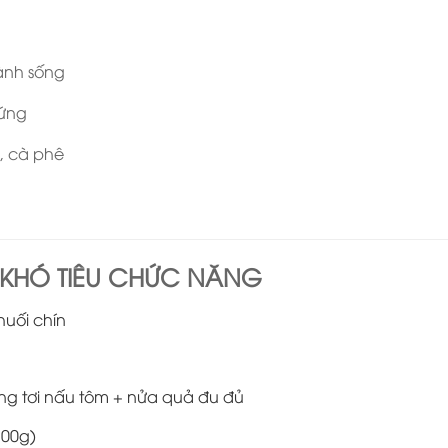
hành sống
cứng
s, cà phê
 KHÓ TIÊU CHỨC NĂNG
huối chín
ng tơi nấu tôm + nửa quả đu đủ
100g)