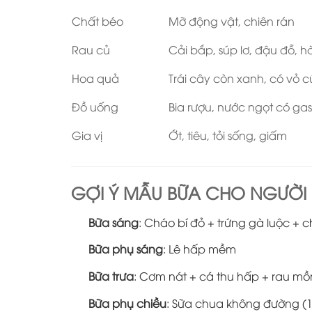
Chất béo
Mỡ động vật, chiên rán
Rau củ
Cải bắp, súp lơ, đậu đỗ, 
Hoa quả
Trái cây còn xanh, có vỏ 
Đồ uống
Bia rượu, nước ngọt có ga
Gia vị
Ớt, tiêu, tỏi sống, giấm
GỢI Ý MẪU BỮA CHO NGƯỜI
Bữa sáng
: Cháo bí đỏ + trứng gà luộc + c
Bữa phụ sáng
: Lê hấp mềm
Bữa trưa
: Cơm nát + cá thu hấp + rau mồ
Bữa phụ chiều
: Sữa chua không đường (