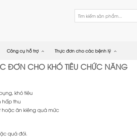
Công cụ hỗ trợ
Thực đơn cho các bệnh lý
C ĐƠN CHO KHÓ TIÊU CHỨC NĂNG
bụng, khó tiêu
n hấp thu
t hoặc ăn kiêng quá mức
ặc quá đói.