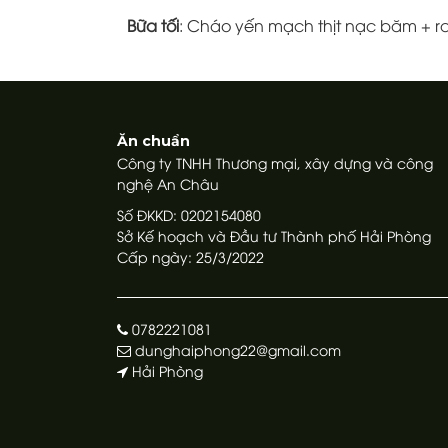
Bữa tối
: Cháo yến mạch thịt nạc băm + 
Ăn chuẩn
Công ty TNHH Thương mại, xây dựng và công
nghệ An Châu
Số ĐKKD: 0202154080
Sở Kế hoạch và Đầu tư Thành phố Hải Phòng
Cấp ngày: 25/3/2022
0782221081
dunghaiphong22@gmail.com
Hải Phòng