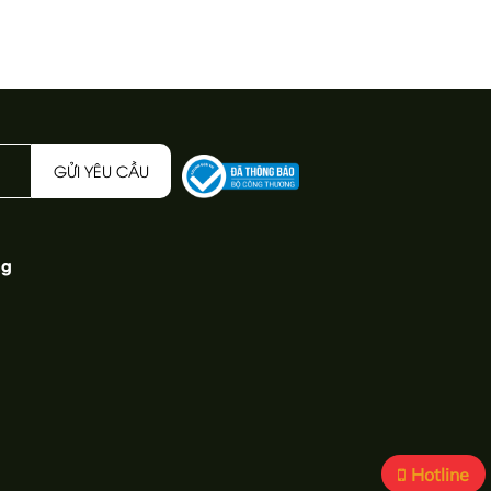
GỬI YÊU CẦU
ng
Hotline