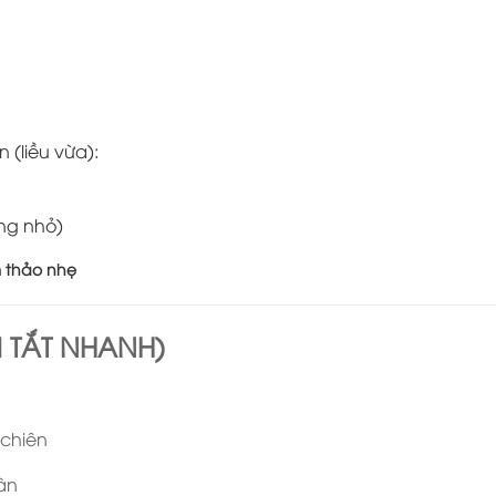
 (liều vừa):
ng nhỏ)
 thảo nhẹ
 TẮT NHANH)
 chiên
gân