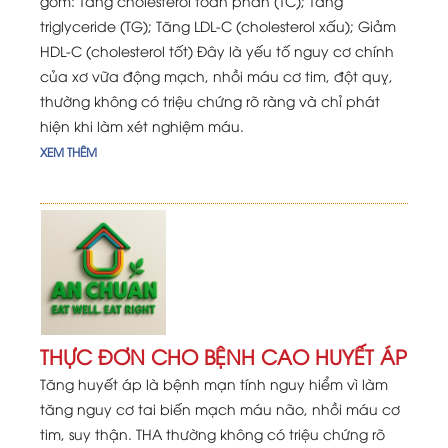
gồm: Tăng cholesterol toàn phần (TC); Tăng
triglyceride (TG); Tăng LDL-C (cholesterol xấu); Giảm
HDL-C (cholesterol tốt) Đây là yếu tố nguy cơ chính
của xơ vữa động mạch, nhồi máu cơ tim, đột quỵ,
thường không có triệu chứng rõ ràng và chỉ phát
hiện khi làm xét nghiệm máu.
XEM THÊM
THỰC ĐƠN CHO BỆNH CAO HUYẾT ÁP
Tăng huyết áp là bệnh mạn tính nguy hiểm vì làm
tăng nguy cơ tai biến mạch máu não, nhồi máu cơ
tim, suy thận. THA thường không có triệu chứng rõ