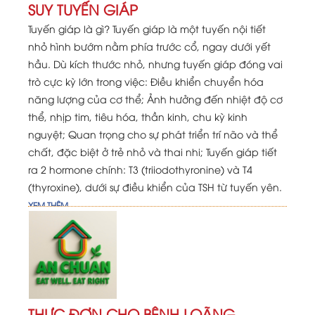
SUY TUYẾN GIÁP
Tuyến giáp là gì? Tuyến giáp là một tuyến nội tiết
nhỏ hình bướm nằm phía trước cổ, ngay dưới yết
hầu. Dù kích thước nhỏ, nhưng tuyến giáp đóng vai
trò cực kỳ lớn trong việc: Điều khiển chuyển hóa
năng lượng của cơ thể; Ảnh hưởng đến nhiệt độ cơ
thể, nhịp tim, tiêu hóa, thần kinh, chu kỳ kinh
nguyệt; Quan trọng cho sự phát triển trí não và thể
chất, đặc biệt ở trẻ nhỏ và thai nhi; Tuyến giáp tiết
ra 2 hormone chính: T3 (triiodothyronine) và T4
(thyroxine), dưới sự điều khiển của TSH từ tuyến yên.
XEM THÊM
THỰC ĐƠN CHO BỆNH LOÃNG