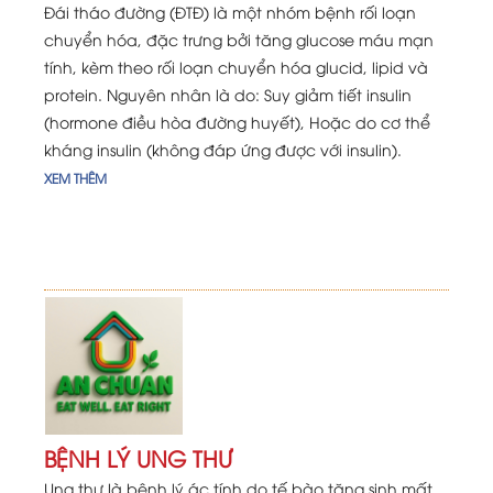
Đái tháo đường (ĐTĐ) là một nhóm bệnh rối loạn
chuyển hóa, đặc trưng bởi tăng glucose máu mạn
tính, kèm theo rối loạn chuyển hóa glucid, lipid và
protein. Nguyên nhân là do: Suy giảm tiết insulin
(hormone điều hòa đường huyết), Hoặc do cơ thể
kháng insulin (không đáp ứng được với insulin).
XEM THÊM
BỆNH LÝ UNG THƯ
Ung thư là bệnh lý ác tính do tế bào tăng sinh mất