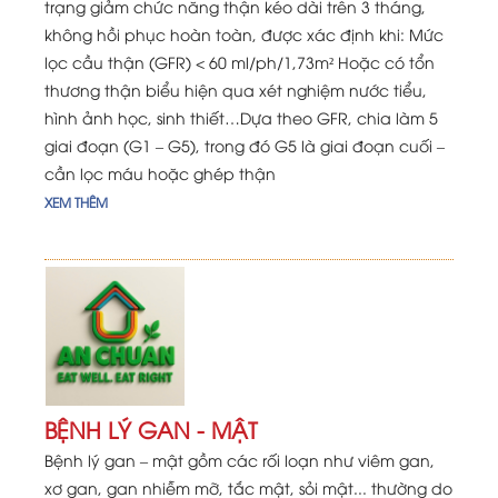
trạng giảm chức năng thận kéo dài trên 3 tháng,
không hồi phục hoàn toàn, được xác định khi: Mức
lọc cầu thận (GFR) < 60 ml/ph/1,73m² Hoặc có tổn
thương thận biểu hiện qua xét nghiệm nước tiểu,
hình ảnh học, sinh thiết…Dựa theo GFR, chia làm 5
giai đoạn (G1 – G5), trong đó G5 là giai đoạn cuối –
cần lọc máu hoặc ghép thận
XEM THÊM
BỆNH LÝ GAN - MẬT
Bệnh lý gan – mật gồm các rối loạn như viêm gan,
xơ gan, gan nhiễm mỡ, tắc mật, sỏi mật... thường do