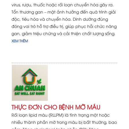
virus, rượu, thuốc hoặc rối loạn chuyển hóa gây ra.
Tổn thương gan – mật ảnh hưởng đến quá trình giải
độc, tiêu hóa và chuyển hóa. Dinh dưỡng đúng
đóng vai trò hỗ trợ điều trị, giúp phục hồi chức năng
gan, giảm triệu chứng và cải thiện chất lượng sống.
XEM THÊM
THỰC ĐƠN CHO BỆNH MỠ MÁU
Rối loạn lipid máu (RLLPM) là tình trạng một hoặc
nhiều thành phần mỡ trong máu bị bất thường, bao