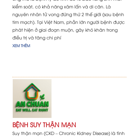
kiểm soát, có khả năng xâm lấn và di căn. Là
nguyên nhân tử vong đứng thứ 2 thế giới (sau bệnh
tim mạch). Tại Việt Nam, phần lớn người bệnh được
phát hiện ở giai đoạn muộn, gây khó khăn trong
điều trị và tăng chi phí
XEM THÊM
BỆNH SUY THẬN MẠN
Suy thận mạn (CKD – Chronic Kidney Disease) là tình