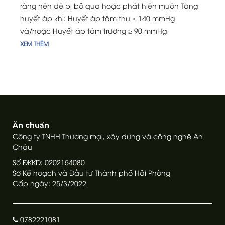
ràng nên dễ bị bỏ qua hoặc phát hiện muộn Tăng
huyết áp khi: Huyết áp tâm thu ≥ 140 mmHg
và/hoặc Huyết áp tâm trương ≥ 90 mmHg
XEM THÊM
Ăn chuẩn
Công ty TNHH Thương mại, xây dựng và công nghệ An
Châu
Số ĐKKD: 0202154080
Sở Kế hoạch và Đầu tư Thành phố Hải Phòng
Cấp ngày: 25/3/2022
0782221081