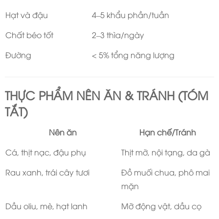
Hạt và đậu
4–5 khẩu phần/tuần
Chất béo tốt
2–3 thìa/ngày
Đường
< 5% tổng năng lượng
THỰC PHẨM NÊN ĂN & TRÁNH (TÓM
TẮT)
Nên ăn
Hạn chế/Tránh
Cá, thịt nạc, đậu phụ
Thịt mỡ, nội tạng, da gà
Rau xanh, trái cây tươi
Đồ muối chua, phô mai
mặn
Dầu oliu, mè, hạt lanh
Mỡ động vật, dầu cọ