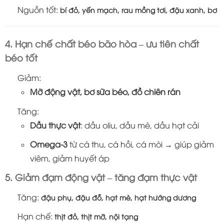
Nguồn tốt:
bí đỏ, yến mạch, rau mồng tơi, đậu xanh, bơ
4. Hạn chế chất béo bão hòa – ưu tiên chất
béo tốt
Giảm:
Mỡ động vật, bơ sữa béo, đồ chiên rán
Tăng:
Dầu thực vật
: dầu oliu, dầu mè, dầu hạt cải
Omega-3
từ cá thu, cá hồi, cá mòi → giúp giảm
viêm, giảm huyết áp
5. Giảm đạm động vật – tăng đạm thực vật
Tăng:
đậu phụ, đậu đỗ, hạt mè, hạt hướng dương
Hạn chế:
thịt đỏ, thịt mỡ, nội tạng