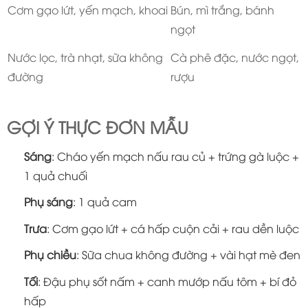
Cơm gạo lứt, yến mạch, khoai
Bún, mì trắng, bánh
ngọt
Nước lọc, trà nhạt, sữa không
Cà phê đặc, nước ngọt,
đường
rượu
GỢI Ý THỰC ĐƠN MẪU
Sáng
: Cháo yến mạch nấu rau củ + trứng gà luộc +
1 quả chuối
Phụ sáng
: 1 quả cam
Trưa
: Cơm gạo lứt + cá hấp cuộn cải + rau dền luộc
Phụ chiều
: Sữa chua không đường + vài hạt mè đen
Tối
: Đậu phụ sốt nấm + canh mướp nấu tôm + bí đỏ
hấp