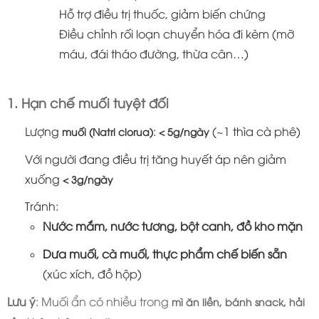
Hỗ trợ điều trị thuốc, giảm biến chứng
Điều chỉnh rối loạn chuyển hóa đi kèm (mỡ
máu, đái tháo đường, thừa cân…)
1. Hạn chế muối tuyệt đối
Lượng
:
(~1 thìa cà phê)
muối (Natri clorua)
< 5g/ngày
Với người đang điều trị tăng huyết áp nên giảm
xuống
< 3g/ngày
Tránh:
Nước mắm, nước tương, bột canh, đồ kho mặn
Dưa muối, cà muối, thực phẩm chế biến sẵn
(xúc xích, đồ hộp)
Lưu ý
: Muối ẩn có nhiều trong
mì ăn liền, bánh snack, hải