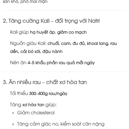
sản khô, phô mai mặn
2. Tăng cường Kali – đối trọng với Natri
Kali giúp
,
hạ huyết áp
giảm co mạch
Nguồn giàu Kali:
chuối, cam, đu đủ, khoai lang, rau
dền, cải bó xôi, đậu nành
Nên ăn
4–5 khẩu phần rau quả mỗi ngày
3. Ăn nhiều rau – chất xơ hòa tan
Tối thiểu
300–400g rau/ngày
Tăng
giúp:
xơ hòa tan
Giảm cholesterol
Tăng cảm giác no, kiểm soát cân nặng