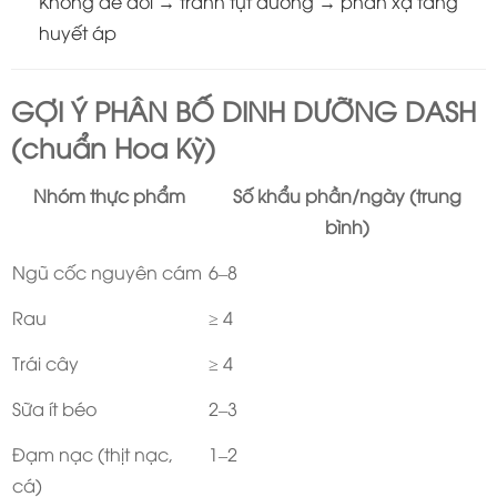
Không để đói → tránh tụt đường → phản xạ tăng
huyết áp
GỢI Ý PHÂN BỐ DINH DƯỠNG DASH
(chuẩn Hoa Kỳ)
Nhóm thực phẩm
Số khẩu phần/ngày (trung
bình)
Ngũ cốc nguyên cám
6–8
Rau
≥ 4
Trái cây
≥ 4
Sữa ít béo
2–3
Đạm nạc (thịt nạc,
1–2
cá)