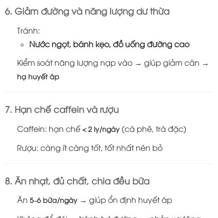
6. Giảm đường và năng lượng dư thừa
Tránh:
Nước ngọt, bánh kẹo, đồ uống đường cao
Kiểm soát năng lượng nạp vào → giúp giảm cân →
hạ huyết áp
7. Hạn chế caffein và rượu
Caffein: hạn chế
(cà phê, trà đặc)
< 2 ly/ngày
Rượu: càng ít càng tốt, tốt nhất nên bỏ
8. Ăn nhạt, đủ chất, chia đều bữa
Ăn
→ giúp ổn định huyết áp
5–6 bữa/ngày